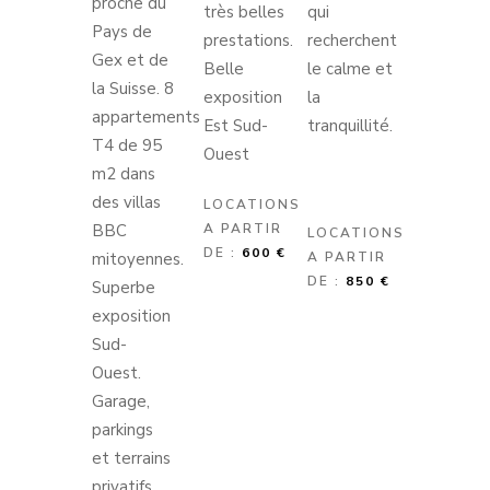
proche du
très belles
qui
Pays de
prestations.
recherchent
Gex et de
Belle
le calme et
la Suisse. 8
exposition
la
appartements
Est Sud-
tranquillité.
T4 de 95
Ouest
m2 dans
des villas
LOCATIONS
A PARTIR
BBC
LOCATIONS
DE :
600 €
mitoyennes.
A PARTIR
DE :
850 €
Superbe
exposition
Sud-
Ouest.
Garage,
parkings
et terrains
privatifs.