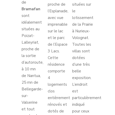
de
proche de
situées sur
Bramafan
l’Esplanade,
le
sont
avec vue
lotissement
idéalement
imprenable
de la Prairie
situées au
sur le lac
à Nurieux-
Poizat-
et le parc
Volognat.
Lalleyriat,
de l’Espace
Toutes les
proche de
3 Lacs.
villas sont
la sortie
Cette
dotées
d’autoroute,
résidence
d’une très
à 10 mn
comporte
belle
de Nantua,
4
exposition.
25 mn de
logements
L’endroit
Bellegarde-
clos
est
sur-
entièrement
particulièrement
Valserine
rénovés et
indiqué
et tout
dotés de
pour ceux