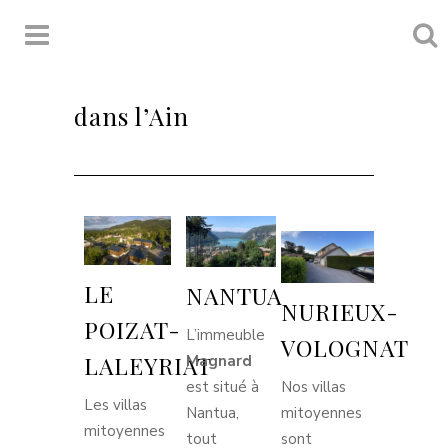
Location appartements
dans l’Ain
LE
NANTUA
NURIEUX-
POIZAT-
L’immeuble
VOLOGNAT
LALEYRIAT
Magnard
est situé à
Nos villas
Les villas
Nantua,
mitoyennes
mitoyennes
tout
sont