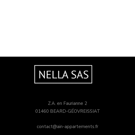
Z.A. en Faurianne 2
01460 BEARD-GÉOVREISSIAT
contact@ain-appartements.fr