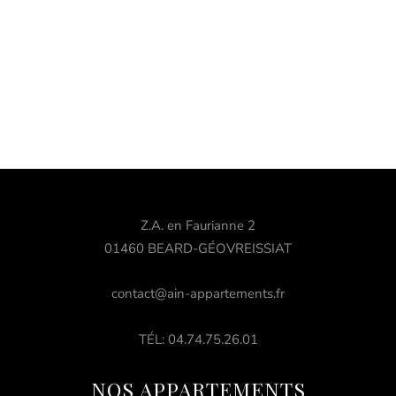
Z.A. en Faurianne 2
01460 BEARD-GÉOVREISSIAT
contact@ain-appartements.fr
TÉL: 04.74.75.26.01
NOS APPARTEMENTS